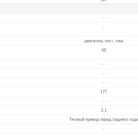
-
-
двигатель пост. тока
50
-
-
-
177
-
2,1
Тяговый привод перед./заднего ход
-
-