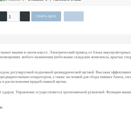
ельных машин в своем классе. Электрический привод от блока аккумуляторны
в помещениях любого назначения (небольшие складские комплексы, крытые спор
одом, регулируемой подъемной цилиндрической щеткой. Высокая эффективной
редварительным сепаратором, а также заслонкой для сбора пивных банок, сиг
ы и расположения прядей главной щетки.
т ударов. Управление осуществляется эргономичной рукояткой. Функции маш
и: