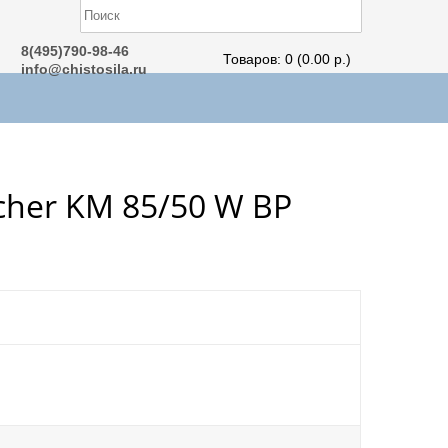
8(495)790-98-46
Товаров: 0 (0.00 р.)
info@chistosila.ru
her KM 85/50 W BP