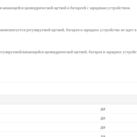
ся качающейся цилиндрической щеткой и батареей с зарядным устройством.
 комплектуется регулируемой щеткой; батарея и зарядное устройство не идет в
регулируемой/качающейся цилиндрической щеткой; батарея и зарядное устройст
да
да
да
да