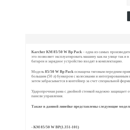
Karcher KM 85/50 W Bp Pack
– одна из самых производит
это позволяет эксплуатировать машину как на улице так и 
батареи и зарядное устройство входят в комплектацию.
Модель
85/50 W Bp Pack
оснащена тяговым передним прив
большим (50 л) бункером с колесиками и интегрированным п
затем забрасывается в контейнер за счет специальной форм
Ударопрочная рама с двойной стенкой надежно защищает о
панели управления.
Также в данной линейке представлены следующие модел
- KM 85/50 W BP(1.351-101)