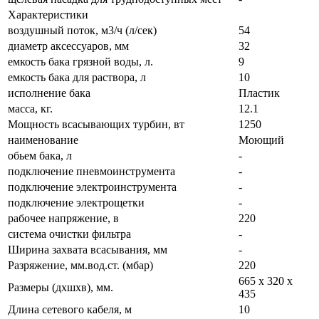
Характеристики
воздушный поток, м3/ч (л/сек)
54
диаметр аксессуаров, мм
32
емкость бака грязной воды, л.
9
емкость бака для раствора, л
10
исполнение бака
Пластик
масса, кг.
12.1
Мощность всасывающих турбин, вт
1250
наименование
Моющий
обьем бака, л
-
подключение пневмоинструмента
-
подключение электроинструмента
-
подключение электрощетки
-
рабочее напряжение, в
220
система очистки фильтра
-
Ширина захвата всасывания, мм
-
Разряжение, мм.вод.ст. (мбар)
220
665 х 320 х
Размеры (дхшхв), мм.
435
Длина сетевого кабеля, м
10