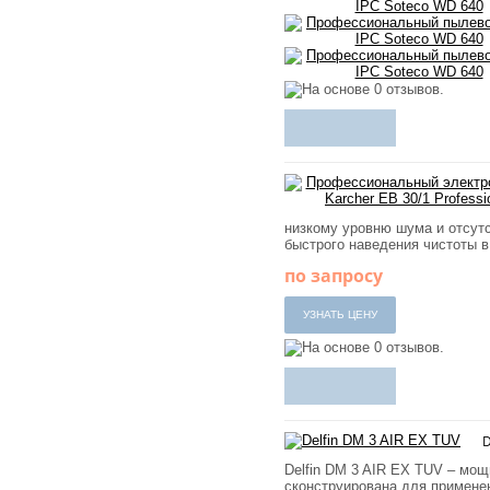
низкому уровню шума и отсутс
быстрого наведения чистоты в
по запросу
D
Delfin DM 3 AIR EX TUV – мо
сконструирована для примене