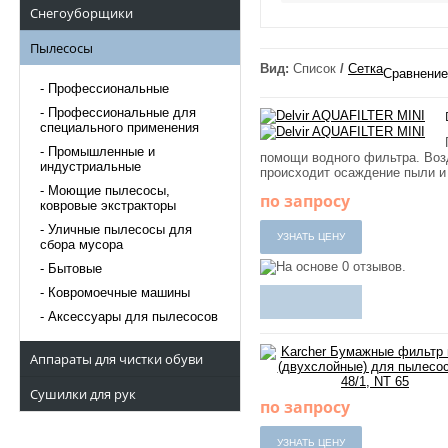
Снегоуборщики
Пылесосы
Вид:
Список
/
Сетка
Сравнение 
Профессиональные
Профессиональные для
специального применения
Промышленные и
помощи водного фильтра. Возд
индустриальные
происходит осаждение пыли и 
Моющие пылесосы,
по запросу
ковровые экстракторы
Уличные пылесосы для
сбора мусора
Бытовые
Ковромоечные машины
Аксессуары для пылесосов
Аппараты для чистки обуви
Сушилки для рук
по запросу