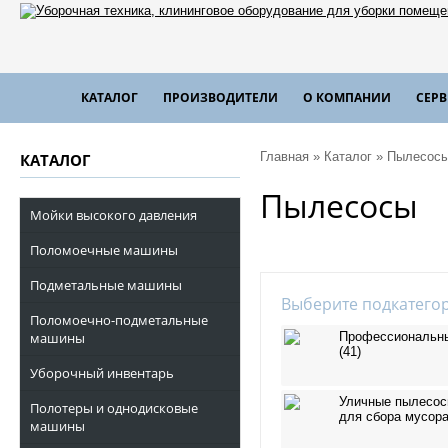
КАТАЛОГ
ПРОИЗВОДИТЕЛИ
О КОМПАНИИ
СЕР
Главная
»
Каталог
»
Пылесос
КАТАЛОГ
Пылесосы
Мойки высокого давления
Поломоечные машины
Подметальные машины
Выберите подкатего
Поломоечно-подметальные
машины
Профессиональн
(41)
Уборочный инвентарь
Уличные пылесо
Полотеры и однодисковые
для сбора мусора
машины