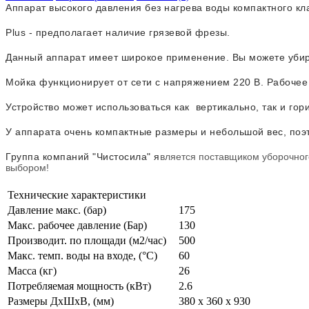
Аппарат высокого давления без нагрева воды компактного к
Plus - предполагает наличие грязевой фрезы.
Данный аппарат имеет широкое применение. Вы можете убира
Мойка функционирует от сети с напряжением 220 В. Рабочее
Устройство может использоваться как вертикально, так и гор
У аппарата очень компактные размеры и небольшой вес, поэ
Группа компаний "Чистосила"
я
вляется поставщиком уборочного
выбором!
Технические характеристики
Давление макс. (бар)
175
Макс. рабочее давление (Бар)
130
Производит. по площади (м2/час)
500
Макс. темп. воды на входе, (°С)
60
Масса (кг)
26
Потребляемая мощность (кВт)
2.6
Размеры ДхШхВ, (мм)
380 x 360 x 930