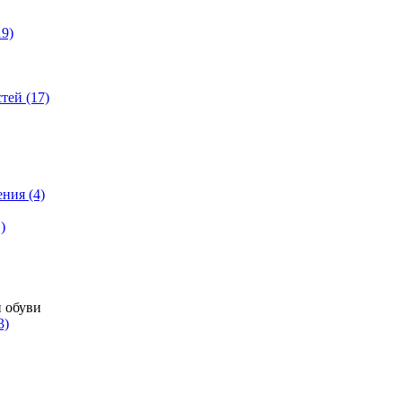
9)
тей (17)
ния (4)
)
3)