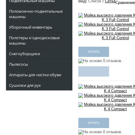
Подметальные машины
Вид:
Список
/
Сетка
Сравнение 
Поломоечно-подметальные
машины
Уборочный инвентарь
Полотеры и однодисковые
машины
Снегоуборщики
Пылесосы
Аппараты для чистки обуви
Сушилки для рук