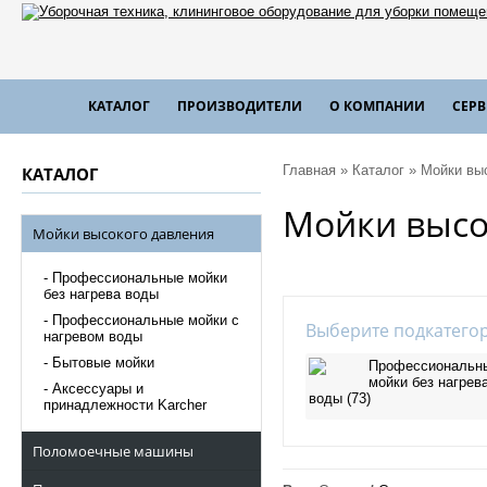
КАТАЛОГ
ПРОИЗВОДИТЕЛИ
О КОМПАНИИ
СЕР
Главная
»
Каталог
»
Мойки вы
КАТАЛОГ
Мойки высо
Мойки высокого давления
Профессиональные мойки
без нагрева воды
Профессиональные мойки с
Выберите подкатего
нагревом воды
Бытовые мойки
Профессиональн
мойки без нагрев
Аксессуары и
воды (73)
принадлежности Karcher
Поломоечные машины